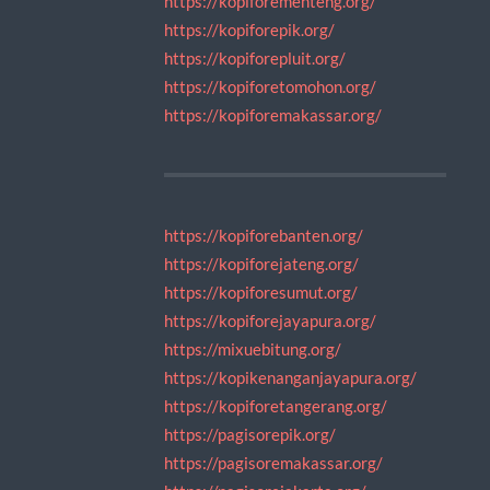
https://kopiforementeng.org/
https://kopiforepik.org/
https://kopiforepluit.org/
https://kopiforetomohon.org/
https://kopiforemakassar.org/
https://kopiforebanten.org/
https://kopiforejateng.org/
https://kopiforesumut.org/
https://kopiforejayapura.org/
https://mixuebitung.org/
https://kopikenanganjayapura.org/
https://kopiforetangerang.org/
https://pagisorepik.org/
https://pagisoremakassar.org/