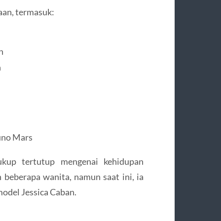
aan, termasuk:
n
n
ukup tertutup mengenai kehidupan
 beberapa wanita, namun saat ini, ia
odel Jessica Caban.