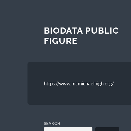
BIODATA PUBLIC
FIGURE
https://www.mcmichaelhigh.org/
SEARCH