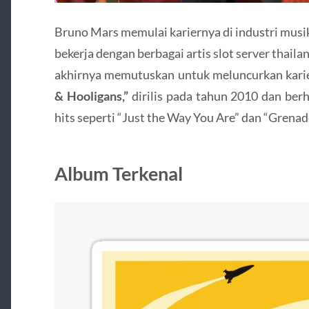
Bruno Mars memulai kariernya di industri musik
bekerja dengan berbagai artis slot server thaila
akhirnya memutuskan untuk meluncurkan kari
& Hooligans,”
dirilis pada tahun 2010 dan ber
hits seperti “Just the Way You Are” dan “Grenad
Album Terkenal