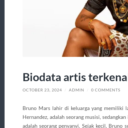
Biodata artis terken
OCTOBER 23, 2024
/
ADMIN
/
0 COMMENTS
Bruno Mars lahir di keluarga yang memiliki l
Hernandez, adalah seorang musisi, sedangkan 
adalah seorang penyanyi. Sejak kecil, Bruno 