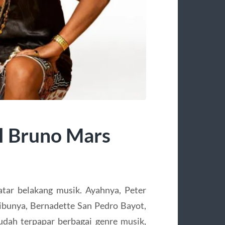
al Bruno Mars
atar belakang musik. Ayahnya, Peter
ibunya, Bernadette San Pedro Bayot,
sudah terpapar berbagai genre musik,