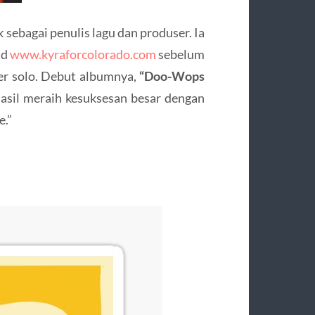
 sebagai penulis lagu dan produser. Ia
nd
www.kyraforcolorado.com
sebelum
er solo. Debut albumnya,
“Doo-Wops
hasil meraih kesuksesan besar dengan
e.”