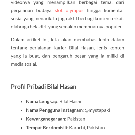
videonya yang menampilkan berbagai tema, dari
perjalanan budaya
slot olympus
hingga komentar
sosial yang menarik. Ia juga aktif berbagi konten terkait
olahraga bela diri, yang semakin membuatnya populer.
Dalam artikel ini, kita akan membahas lebih dalam
tentang perjalanan karier Bilal Hasan, jenis konten
yang ia buat, dan pengaruh besar yang ia miliki di
media sosial.
Profil Pribadi Bilal Hasan
Nama Lengkap
: Bilal Hasan
Nama Pengguna Instagram
: @mystapaki
Kewarganegaraan
: Pakistan
Tempat Berdomisili
: Karachi, Pakistan