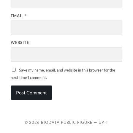
EMAIL
*
WEBSITE
Save my name, email, and website in this browser for the
next time I comment.
© 2026
BIODATA PUBLIC FIGURE
—
UP ↑