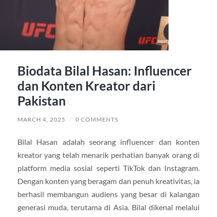
Biodata Bilal Hasan: Influencer
dan Konten Kreator dari
Pakistan
MARCH 4, 2025
/
0 COMMENTS
Bilal Hasan adalah seorang influencer dan konten
kreator yang telah menarik perhatian banyak orang di
platform media sosial seperti TikTok dan Instagram.
Dengan konten yang beragam dan penuh kreativitas, ia
berhasil membangun audiens yang besar di kalangan
generasi muda, terutama di Asia. Bilal dikenal melalui