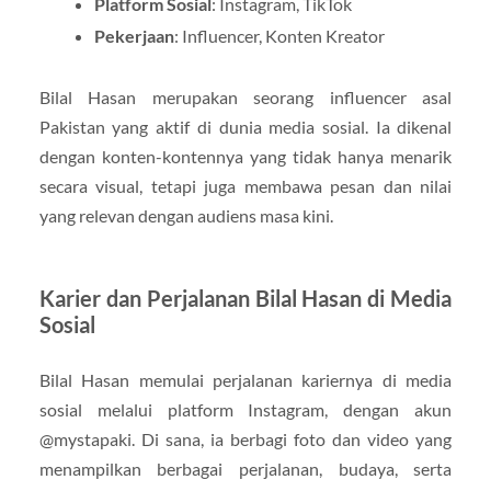
Platform Sosial
: Instagram, TikTok
Pekerjaan
: Influencer, Konten Kreator
Bilal Hasan merupakan seorang influencer asal
Pakistan yang aktif di dunia media sosial. Ia dikenal
dengan konten-kontennya yang tidak hanya menarik
secara visual, tetapi juga membawa pesan dan nilai
yang relevan dengan audiens masa kini.
Karier dan Perjalanan Bilal Hasan di Media
Sosial
Bilal Hasan memulai perjalanan kariernya di media
sosial melalui platform Instagram, dengan akun
@mystapaki. Di sana, ia berbagi foto dan video yang
menampilkan berbagai perjalanan, budaya, serta