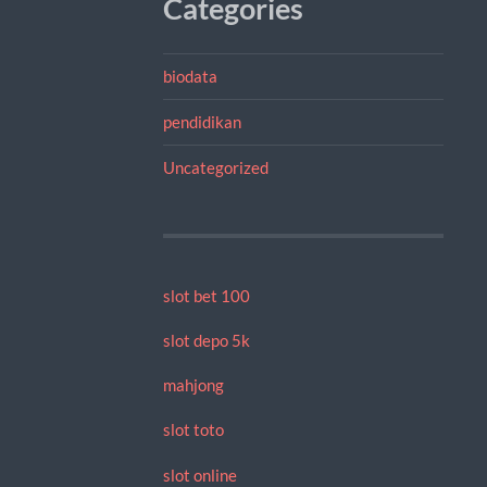
Categories
biodata
pendidikan
Uncategorized
slot bet 100
slot depo 5k
mahjong
slot toto
slot online