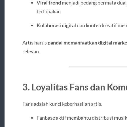
Viral trend
menjadi pedang bermata dua; c
terlupakan
Kolaborasi digital
dan konten kreatif men
Artis harus
pandai memanfaatkan digital marke
relevan.
3. Loyalitas Fans dan Kom
Fans adalah kunci keberhasilan artis.
Fanbase aktif membantu distribusi musik