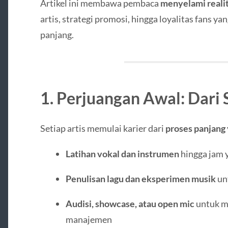
Artikel ini membawa pembaca
menyelami realit
artis, strategi promosi, hingga loyalitas fans 
panjang.
1. Perjuangan Awal: Dari
Setiap artis memulai karier dari
proses panjang 
Latihan vokal dan instrumen
hingga jam y
Penulisan lagu dan eksperimen musik
un
Audisi, showcase, atau open mic
untuk me
manajemen