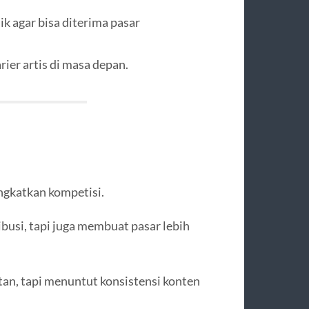
k agar bisa diterima pasar
ier artis di masa depan.
ngkatkan kompetisi.
usi, tapi juga membuat pasar lebih
n, tapi menuntut konsistensi konten