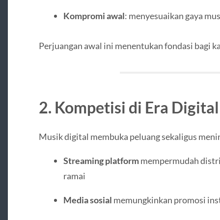
Kompromi awal
: menyesuaikan gaya musi
Perjuangan awal ini menentukan fondasi bagi kar
2. Kompetisi di Era Digital
Musik digital membuka peluang sekaligus meni
Streaming platform
mempermudah distrib
ramai
Media sosial
memungkinkan promosi insta