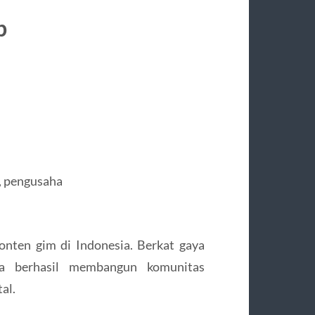
p
i, pengusaha
konten gim di Indonesia. Berkat gaya
a berhasil membangun komunitas
al.