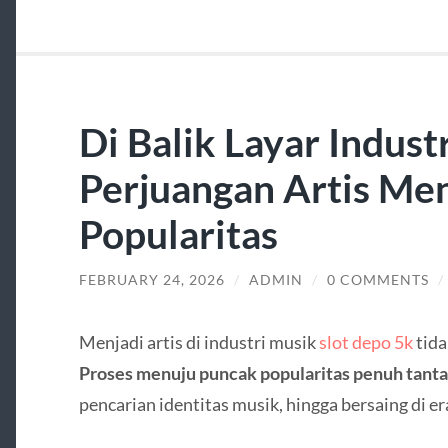
Di Balik Layar Indust
Perjuangan Artis Me
Popularitas
FEBRUARY 24, 2026
/
ADMIN
/
0 COMMENTS
/
Menjadi artis di industri musik
slot depo 5k
tida
Proses menuju puncak popularitas penuh tant
pencarian identitas musik, hingga bersaing di er