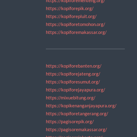
https://kopiforementeng.org/
https://kopiforepik.org/
https://kopiforepluit.org/
https://kopiforetomohon.org/
https://kopiforemakassar.org/
https://kopiforebanten.org/
https://kopiforejateng.org/
https://kopiforesumut.org/
https://kopiforejayapura.org/
https://mixuebitung.org/
https://kopikenanganjayapura.org/
https://kopiforetangerang.org/
https://pagisorepik.org/
https://pagisoremakassar.org/