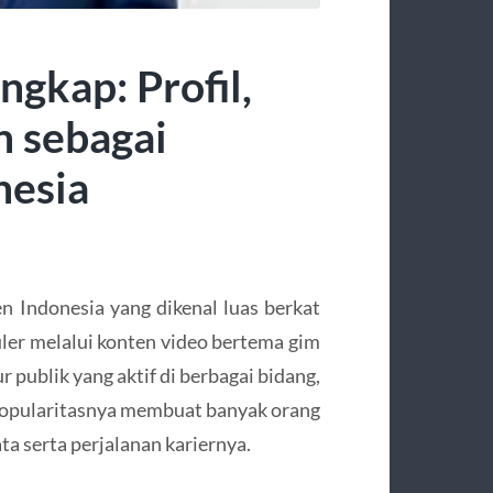
ngkap: Profil,
n sebagai
nesia
n Indonesia yang dikenal luas berkat
uler melalui konten video bertema gim
 publik yang aktif di berbagai bidang,
 Popularitasnya membuat banyak orang
a serta perjalanan kariernya.