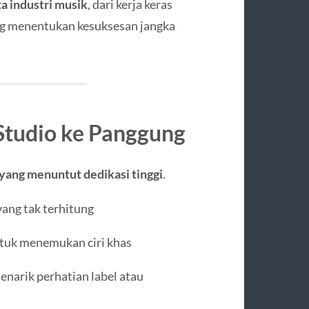
a industri musik
, dari kerja keras
yang menentukan kesuksesan jangka
 Studio ke Panggung
yang menuntut dedikasi tinggi
.
ang tak terhitung
tuk menemukan ciri khas
narik perhatian label atau