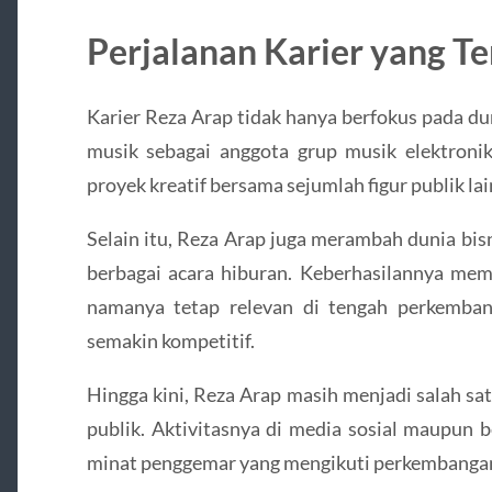
Perjalanan Karier yang T
Karier Reza Arap tidak hanya berfokus pada duni
musik sebagai anggota grup musik elektronik
proyek kreatif bersama sejumlah figur publik la
Selain itu, Reza Arap juga merambah dunia bis
berbagai acara hiburan. Keberhasilannya m
namanya tetap relevan di tengah perkembang
semakin kompetitif.
Hingga kini, Reza Arap masih menjadi salah sat
publik. Aktivitasnya di media sosial maupun b
minat penggemar yang mengikuti perkembangan 