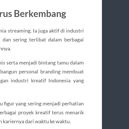
erus Berkembang
a streaming. Ia juga aktif di industri
 dan sering terlibat dalam berbagai
innya.
nis serta menjadi bintang tamu dalam
embangun personal branding membuat
an industri kreatif Indonesia yang
u figur yang sering menjadi perhatian
erbagai proyek kreatif terus menarik
kariernya dari waktu ke waktu.