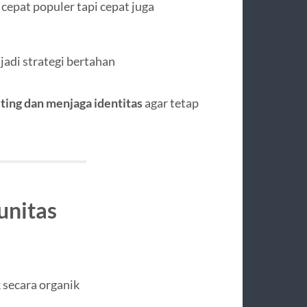
epat populer tapi cepat juga
jadi strategi bertahan
ting dan menjaga identitas
agar tetap
unitas
 secara organik